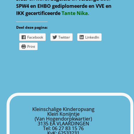
SPW4 en EHBO gediplomeerde
en VVE en
IKK gecertificeerde
Tante Nika
.
Deel deze pagina:
Facebook
Twitter
LinkedIn
Print
Kleinschalige Kinderopvang
Klein Konijntje
(Van Hogendorpkwartier)
3135 EA VLAARDINGEN
Tel: 06 27 83 15 76
KvK: 62533231