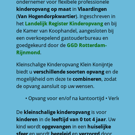
ondernemer voor flexibele professionele
kinderopvang op maat
in
Vlaardingen
(
Van Hogendorpkwartier
). Ingeschreven in
het
Landelijk Register Kinderopvang
en bij
de Kamer van Koophandel, aangesloten bij
een overkoepelend gastouderbureau
en
goedgekeurd door de
GGD Rotterdam-
Rijnmond
.
Kleinschalige Kinderopvang Klein Konijntje
biedt u
verschillende soorten opvang
en de
mogelijkheid om deze te
combineren
, zodat
de opvang aansluit op uw wensen.
• Opvang voor en/of na kantoortijd • Verlengde op
De
kleinschalige kinderopvang
is voor
kinderen
in de
leeftijd van 0 tot 4 jaar
. Uw
kind wordt
opgevangen
in een
huiselijke
sfeer
en wordt
begeleid
en
verzorgd
door