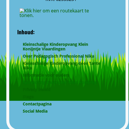
Inhoud:
Kleinschalige Kinderopvang Klein
Konijntje Vlaardingen
Over Pedagogisch Professional Nika
Kleinschalige Kinderopvang door Tante
Nika
Informatie voor ouders
Sponsoring Gastouder Klein Konijntje
Privacy beleid
Stage
Contactpagina
Social Media