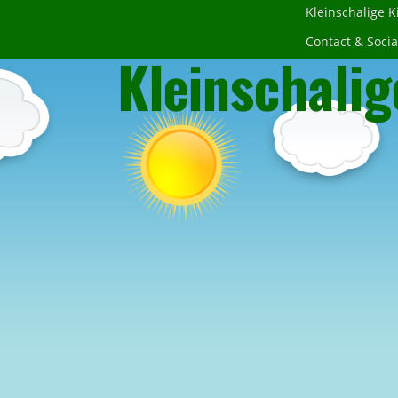
Kleinschalige 
Contact & Socia
Kleinschalig
Contactpa
Social me