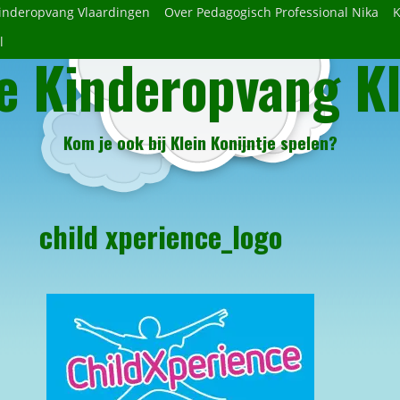
Kinderopvang Vlaardingen
Over Pedagogisch Professional Nika
K
l
e Kinderopvang Kl
gina
dia
Kom je ook bij Klein Konijntje spelen?
child xperience_logo