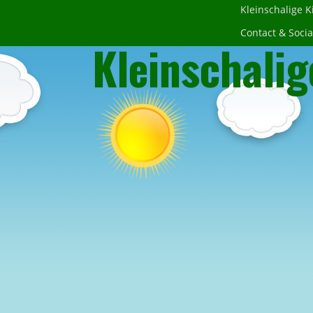
Kleinschalige 
Contact & Socia
Kleinschalig
Contactpa
Social me